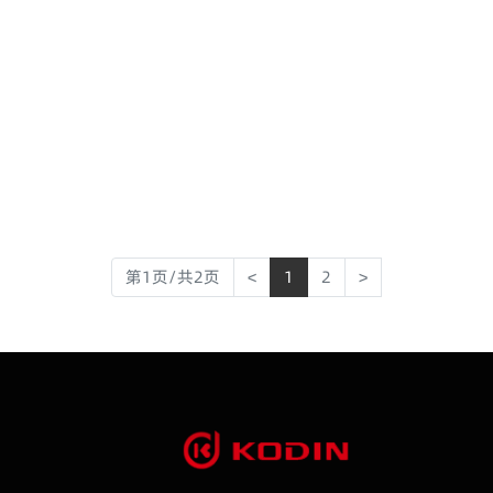
第1页/共2页
<
1
2
>