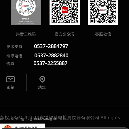
抖音二维码
官方公众号
客服微信
0537-2884797
技术支持
0537-2882840
维修电话
0537-2255887
传真
邮箱
地址
版权所有© 2019 山东锐智科电检测仪器有限公司 All rights
reserved
鲁ICP备09047686号-8