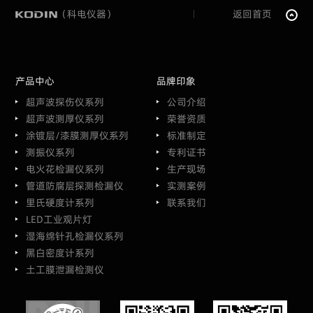
（科电仪器）
返回首页
产品中心
品牌印象
超声波探伤仪系列
公司介绍
超声波测厚仪系列
荣誉资质
涂镀层/漆膜测厚仪系列
标准制定
测振仪系列
专利证书
电火花检漏仪系列
生产现场
管道防腐层探测检漏仪
实测案例
里氏硬度计系列
联系我们
LED工业观片灯
湿海绵针孔检漏仪系列
黑白密度计系列
土工膜泄漏检测仪