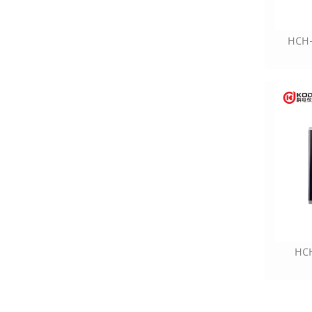
HC
HC