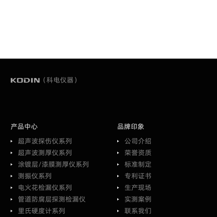
（科电仪器）
产品中心
品牌印象
超声波探伤仪系列
公司介绍
超声波测厚仪系列
荣誉资质
涂镀层/漆膜测厚仪系列
标准制定
测振仪系列
专利证书
电火花检漏仪系列
生产现场
管道防腐层探测检漏仪
实测案例
里氏硬度计系列
联系我们