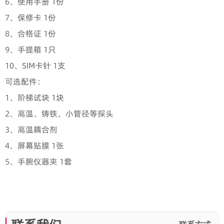
6、使用手册 1份
7、保修卡 1份
8、合格证 1份
9、手提箱 1只
10、SIM卡针 1支
可选配件：
1、阶梯试块 1块
2、高温、铸铁、小管径等探头
3、高温耦合剂
4、屏幕贴膜 1张
5、手腕仪器夹 1套