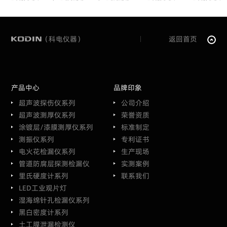
（科电仪器）
返回首页
产品中心
品牌印象
超声波探伤仪系列
公司介绍
超声波测厚仪系列
荣誉资质
涂镀层/漆膜测厚仪系列
标准制定
测振仪系列
专利证书
电火花检漏仪系列
生产现场
管道防腐层探测检漏仪
实测案例
里氏硬度计系列
联系我们
LED工业观片灯
湿海绵针孔检漏仪系列
黑白密度计系列
土工膜泄漏检测仪