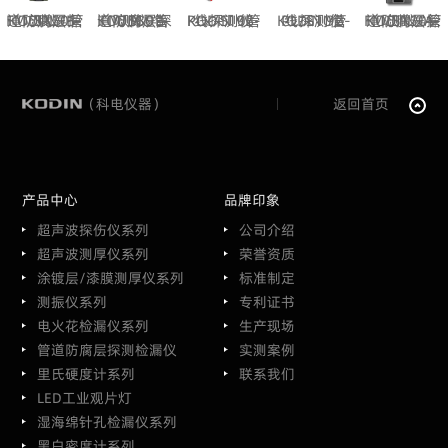
KODIN 9B-FM/S150管道防腐层探测仪
KODIN 9B-FM/S80管道防腐层探测仪
KODIN 9B-PLx/S10管线探测仪
KODIN 9B-PL/S10管线探测仪
KODIN 9A-FM/S150管道防腐层探测仪
（科电仪器）
返回首页
产品中心
品牌印象
超声波探伤仪系列
公司介绍
超声波测厚仪系列
荣誉资质
涂镀层/漆膜测厚仪系列
标准制定
测振仪系列
专利证书
电火花检漏仪系列
生产现场
管道防腐层探测检漏仪
实测案例
里氏硬度计系列
联系我们
LED工业观片灯
湿海绵针孔检漏仪系列
黑白密度计系列